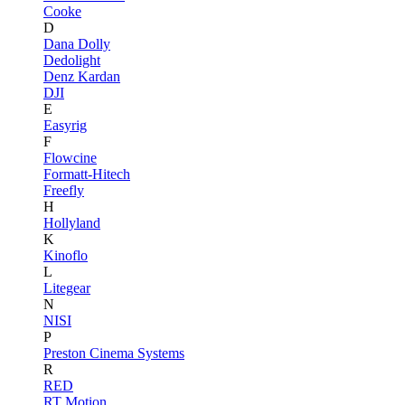
Cooke
D
Dana Dolly
Dedolight
Denz Kardan
DJI
E
Easyrig
F
Flowcine
Formatt-Hitech
Freefly
H
Hollyland
K
Kinoflo
L
Litegear
N
NISI
P
Preston Cinema Systems
R
RED
RT Motion